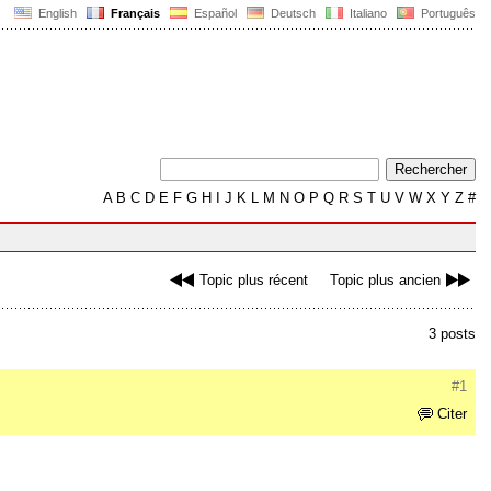
English
Français
Español
Deutsch
Italiano
Português
A
B
C
D
E
F
G
H
I
J
K
L
M
N
O
P
Q
R
S
T
U
V
W
X
Y
Z
#
Topic plus récent
Topic plus ancien
3 posts
#1
Citer