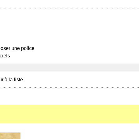
oser une police
ciels
r à la liste