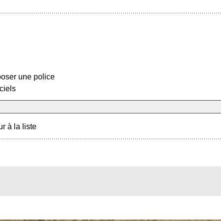
oser une police
ciels
r à la liste