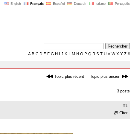
English
Français
Español
Deutsch
Italiano
Português
A
B
C
D
E
F
G
H
I
J
K
L
M
N
O
P
Q
R
S
T
U
V
W
X
Y
Z
#
Topic plus récent
Topic plus ancien
3 posts
#1
Citer