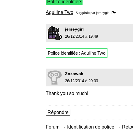
Police identifiée
Aquiline Two
Suggérée par
jerseygirl
jerseygirl
26/12/2014 à 19:49
Police identifiée :
Aquiline Two
Zozowok
26/12/2014 à 20:03
Thank you so much!
Répondre
→
→
Forum
Identification de police
Retou