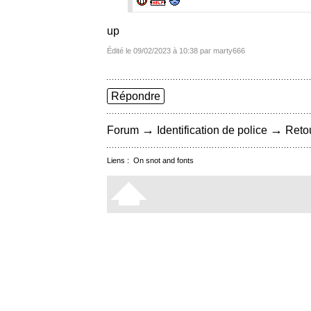
up
Édité le 09/02/2023 à 10:38 par marty666
Répondre
→
→
Forum
Identification de police
Retou
Liens :
On snot and fonts