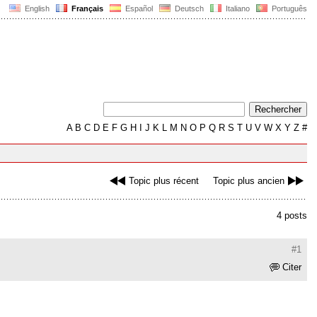
English
Français
Español
Deutsch
Italiano
Português
A
B
C
D
E
F
G
H
I
J
K
L
M
N
O
P
Q
R
S
T
U
V
W
X
Y
Z
#
Topic plus récent
Topic plus ancien
4 posts
#1
Citer