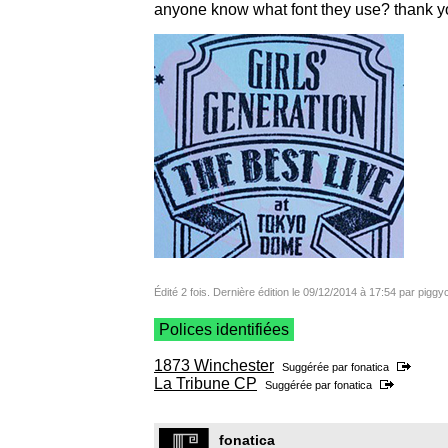
anyone know what font they use? thank 
Édité 2 fois. Dernière édition le 09/12/2014 à 17:54 par pigg
Polices identifiées
1873 Winchester
Suggérée par
fonatica
La Tribune CP
Suggérée par
fonatica
fonatica