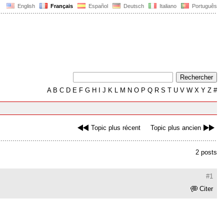
English
Français
Español
Deutsch
Italiano
Português
A
B
C
D
E
F
G
H
I
J
K
L
M
N
O
P
Q
R
S
T
U
V
W
X
Y
Z
#
Topic plus récent
Topic plus ancien
2 posts
#1
Citer