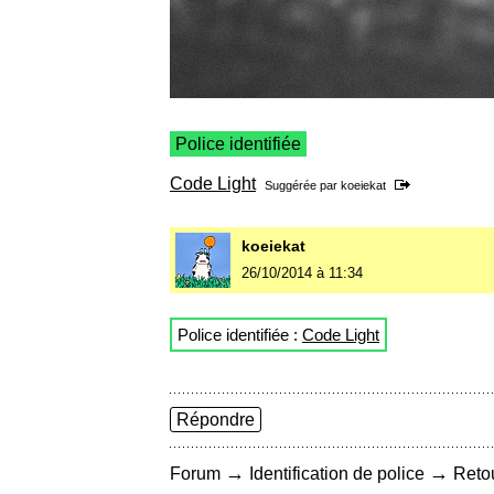
Police identifiée
Code Light
Suggérée par
koeiekat
koeiekat
26/10/2014 à 11:34
Police identifiée :
Code Light
Répondre
→
→
Forum
Identification de police
Retou