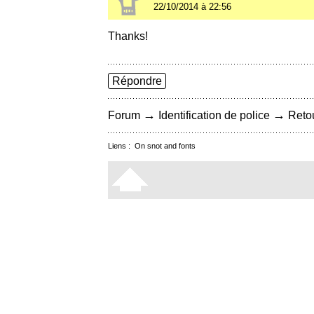
22/10/2014 à 22:56
Thanks!
Répondre
→
→
Forum
Identification de police
Retou
Liens :
On snot and fonts