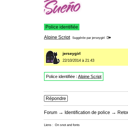
Police identifiée
Alpine Script
Suggérée par
jerseygirl
jerseygirl
22/10/2014 à 21:43
Police identifiée :
Alpine Script
Répondre
→
→
Forum
Identification de police
Retou
Liens :
On snot and fonts