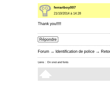
ferrariboy007
21/10/2014 à 14:28
Thank you!!!!!
Répondre
→
→
Forum
Identification de police
Retou
Liens :
On snot and fonts