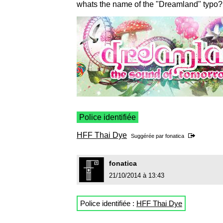
whats the name of the "Dreamland" typo?
Police identifiée
HFF Thai Dye
Suggérée par
fonatica
fonatica
21/10/2014 à 13:43
Police identifiée :
HFF Thai Dye