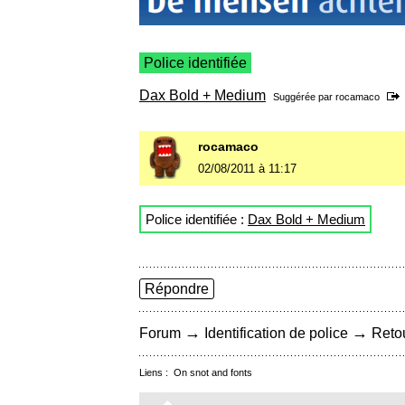
Police identifiée
Dax Bold + Medium
Suggérée par
rocamaco
rocamaco
02/08/2011 à 11:17
Police identifiée :
Dax Bold + Medium
Répondre
→
→
Forum
Identification de police
Retou
Liens :
On snot and fonts