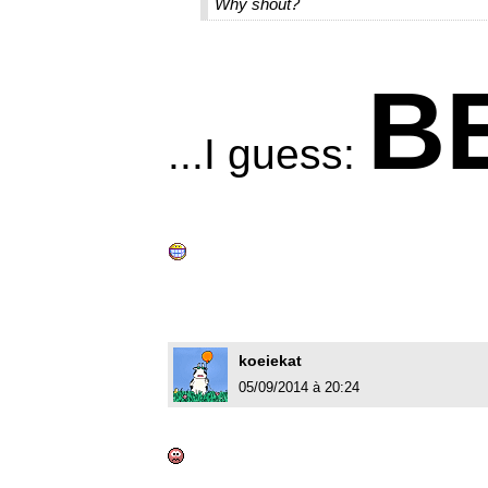
Why shout?
B
...I guess:
koeiekat
05/09/2014 à 20:24