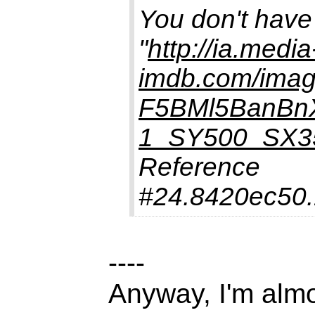
You don't have
"
http://ia.media
imdb.com/im
F5BMl5BanBn
1_SY500_SX35
Reference
#24.8420ec50.
----
Anyway, I'm almos