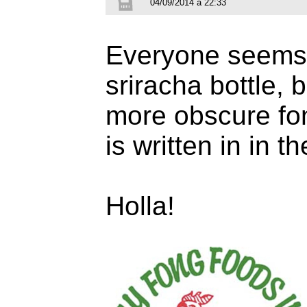
04/09/2014 à 22:33
Everyone seems 
sriracha bottle,
more obscure fon
is written in in t
Holla!