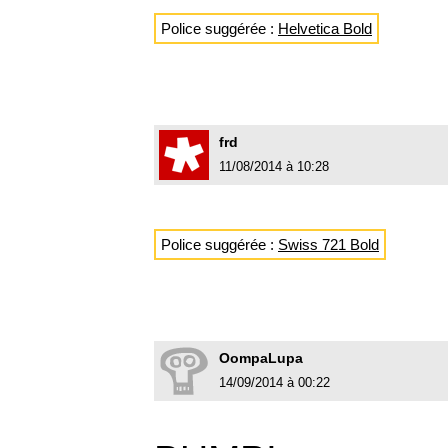
Police suggérée :
Helvetica Bold
frd
11/08/2014 à 10:28
Police suggérée :
Swiss 721 Bold
OompaLupa
14/09/2014 à 00:22