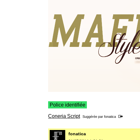
Police identifiée
Coneria Script
Suggérée par
fonatica
fonatica