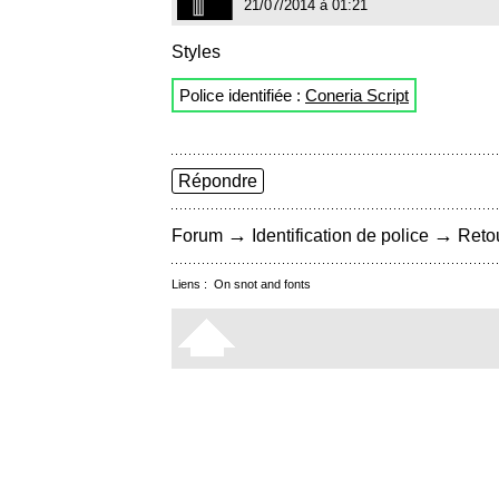
21/07/2014 à 01:21
Styles
Police identifiée :
Coneria Script
Répondre
→
→
Forum
Identification de police
Retou
Liens :
On snot and fonts