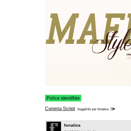
Police identifiée
Coneria Script
Suggérée par
fonatica
fonatica