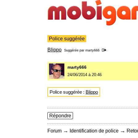
Police suggérée
Blippo
Suggérée par
marty666
marty666
24/06/2014 à 20:46
Police suggérée :
Blippo
Répondre
→
→
Forum
Identification de police
Retou