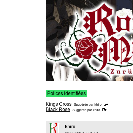
Polices identifiées
Kings Cross
Suggérée par
khiro
Black Rose
Suggérée par
khiro
khiro