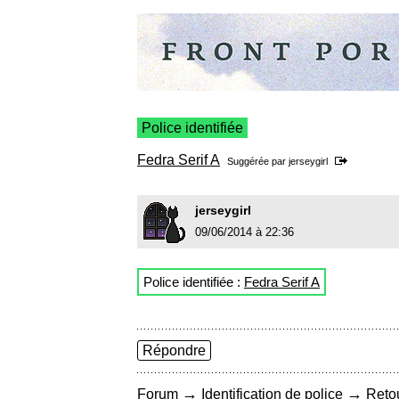
Police identifiée
Fedra Serif A
Suggérée par
jerseygirl
jerseygirl
09/06/2014 à 22:36
Police identifiée :
Fedra Serif A
Répondre
→
→
Forum
Identification de police
Retou