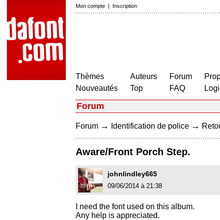
Mon compte
|
Inscription
Thèmes
Auteurs
Forum
Prop
Nouveautés
Top
FAQ
Logi
Forum
→
→
Forum
Identification de police
Retou
Aware/Front Porch Step.
johnlindley665
09/06/2014 à 21:38
I need the font used on this album.
Any help is appreciated.