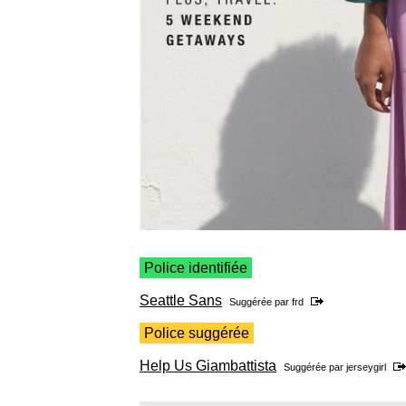
Police identifiée
Seattle Sans
Suggérée par
frd
Police suggérée
Help Us Giambattista
Suggérée par
jerseygirl