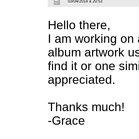
03/04/2014 à 20:53
Hello there,
I am working on 
album artwork us
find it or one sim
appreciated.
Thanks much!
-Grace