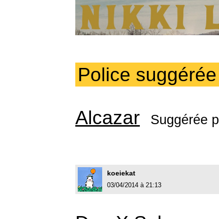
Police suggérée
Alcazar
Suggérée 
koeiekat
03/04/2014 à 21:13