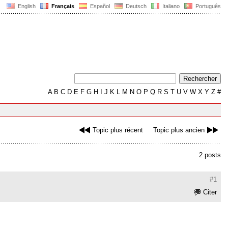
English
Français
Español
Deutsch
Italiano
Português
A
B
C
D
E
F
G
H
I
J
K
L
M
N
O
P
Q
R
S
T
U
V
W
X
Y
Z
#
Topic plus récent
Topic plus ancien
2 posts
#1
Citer