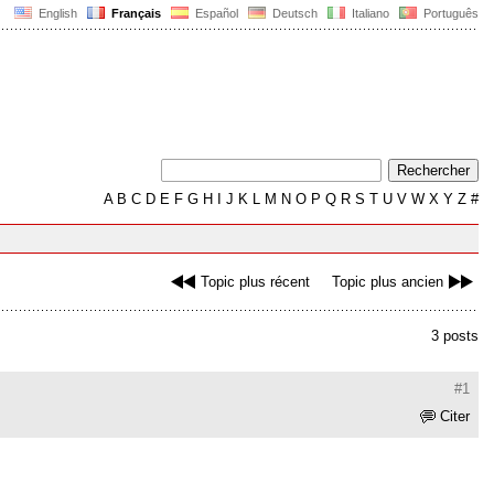
English
Français
Español
Deutsch
Italiano
Português
A
B
C
D
E
F
G
H
I
J
K
L
M
N
O
P
Q
R
S
T
U
V
W
X
Y
Z
#
Topic plus récent
Topic plus ancien
3 posts
#1
Citer