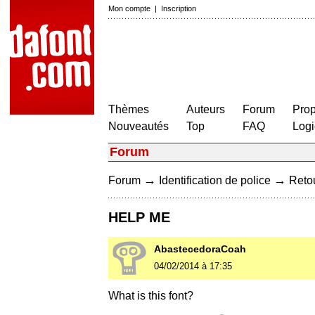
Mon compte
|
Inscription
Thèmes
Auteurs
Forum
Prop
Nouveautés
Top
FAQ
Logi
Forum
→
→
Forum
Identification de police
Retou
HELP ME
AbastecedoraCoah
04/02/2014 à 17:35
What is this font?