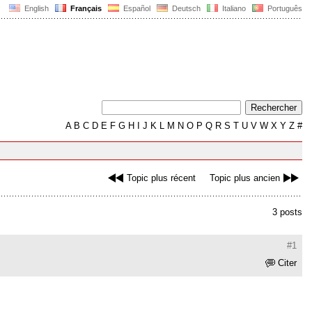
English
Français
Español
Deutsch
Italiano
Português
A
B
C
D
E
F
G
H
I
J
K
L
M
N
O
P
Q
R
S
T
U
V
W
X
Y
Z
#
Topic plus récent
Topic plus ancien
3 posts
#1
Citer