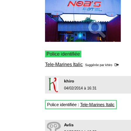
Police identifiée
Tele-Marines Italic
Suggérée par
khiro
khiro
04/02/2014 à 16:31
Police identifiée :
Tele-Marines Italic
Avlis