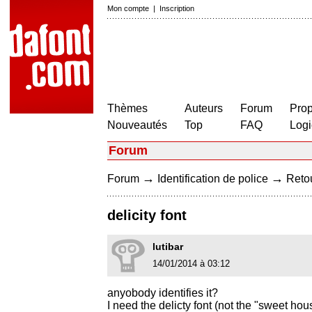
Mon compte
|
Inscription
Thèmes
Auteurs
Forum
Prop
Nouveautés
Top
FAQ
Logi
Forum
→
→
Forum
Identification de police
Retou
delicity font
lutibar
14/01/2014 à 03:12
anyobody identifies it?
I need the delicty font (not the "sweet hou