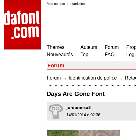
Mon compte
|
Inscription
Thèmes
Auteurs
Forum
Prop
Nouveautés
Top
FAQ
Logi
Forum
→
→
Forum
Identification de police
Retou
Days Are Gone Font
jordanmxx3
14/01/2014 à 02:36