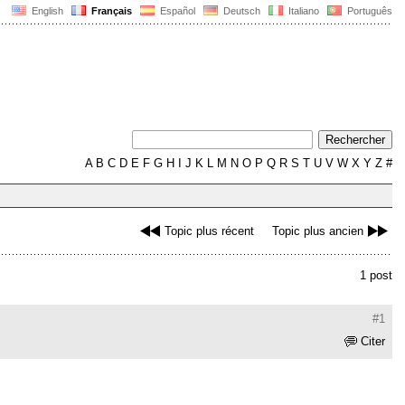
English
Français
Español
Deutsch
Italiano
Português
A
B
C
D
E
F
G
H
I
J
K
L
M
N
O
P
Q
R
S
T
U
V
W
X
Y
Z
#
Topic plus récent
Topic plus ancien
1 post
#1
Citer