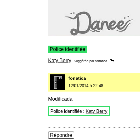
Police identifiée
Katy Berry
Suggérée par
fonatica
fonatica
12/01/2014 à 22:48
Modificada
Police identifiée :
Katy Berry
Répondre