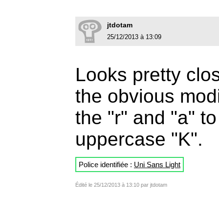
jtdotam
25/12/2013 à 13:09
Looks pretty clo
the obvious modif
the "r" and "a" t
uppercase "K".
Police identifiée :
Uni Sans Light
Édité le 25/12/2013 à 13:10 par jtdotam