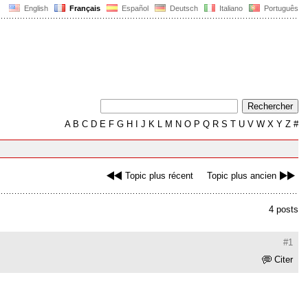
English
Français
Español
Deutsch
Italiano
Português
A
B
C
D
E
F
G
H
I
J
K
L
M
N
O
P
Q
R
S
T
U
V
W
X
Y
Z
#
Topic plus récent
Topic plus ancien
4 posts
#1
Citer