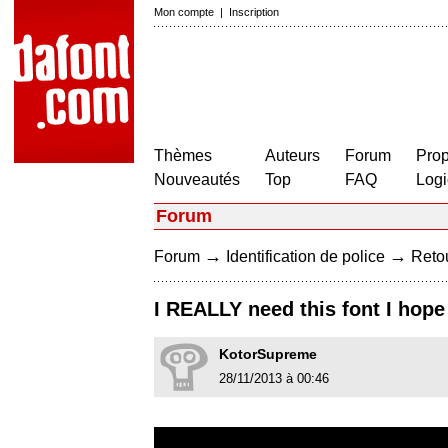
Mon compte
|
Inscription
Thèmes
Auteurs
Forum
Prop
Nouveautés
Top
FAQ
Logi
Forum
→
→
Forum
Identification de police
Retou
I REALLY need this font I hop
KotorSupreme
28/11/2013 à 00:46