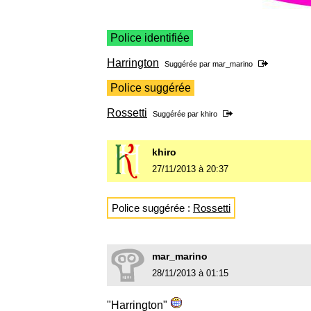
Police identifiée
Harrington
Suggérée par
mar_marino
Police suggérée
Rossetti
Suggérée par
khiro
khiro
27/11/2013 à 20:37
Police suggérée :
Rossetti
mar_marino
28/11/2013 à 01:15
"Harrington"