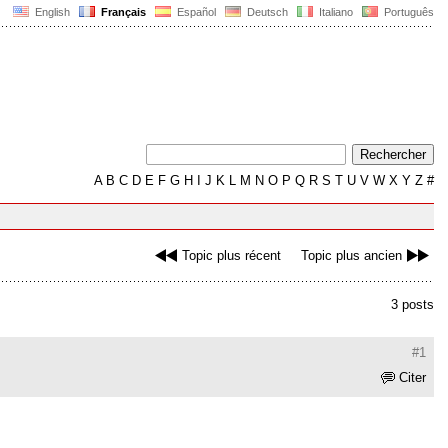
English
Français
Español
Deutsch
Italiano
Português
A
B
C
D
E
F
G
H
I
J
K
L
M
N
O
P
Q
R
S
T
U
V
W
X
Y
Z
#
Topic plus récent
Topic plus ancien
3 posts
#1
Citer