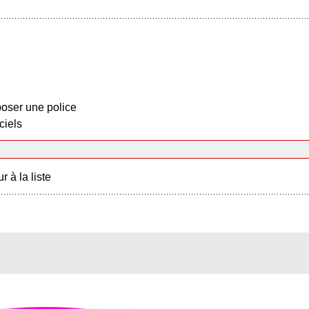
oser une police
ciels
r à la liste