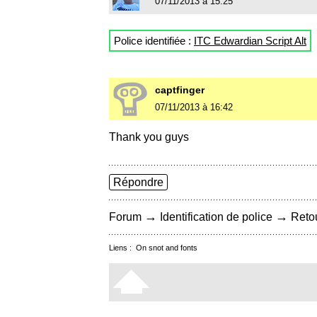
07/11/2013 à 15:25
Police identifiée :
ITC Edwardian Script Alt
captfinger
07/11/2013 à 16:42
Thank you guys
Répondre
→
→
Forum
Identification de police
Retou
Liens :
On snot and fonts