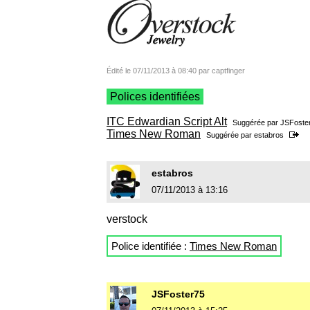
Édité le 07/11/2013 à 08:40 par captfinger
Polices identifiées
ITC Edwardian Script Alt
Suggérée par
JSFoste
Times New Roman
Suggérée par
estabros
estabros
07/11/2013 à 13:16
verstock
Police identifiée :
Times New Roman
JSFoster75