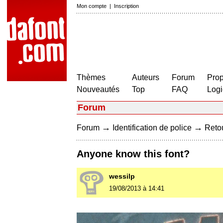
Mon compte
|
Inscription
Thèmes
Auteurs
Forum
Prop
Nouveautés
Top
FAQ
Logi
Forum
→
→
Forum
Identification de police
Retou
Anyone know this font?
wessilp
19/08/2013 à 14:41