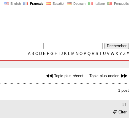
English
Français
Español
Deutsch
Italiano
Português
A
B
C
D
E
F
G
H
I
J
K
L
M
N
O
P
Q
R
S
T
U
V
W
X
Y
Z
#
Topic plus récent
Topic plus ancien
1 post
#1
Citer