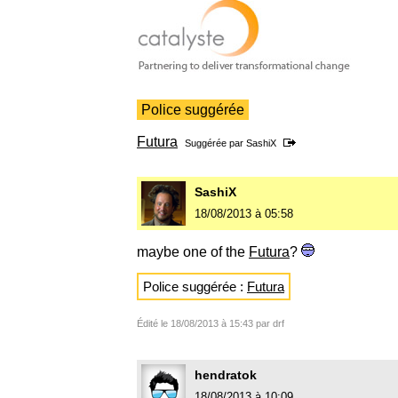
Police suggérée
Futura
Suggérée par
SashiX
SashiX
18/08/2013 à 05:58
maybe one of the
Futura
?
Police suggérée :
Futura
Édité le 18/08/2013 à 15:43 par drf
hendratok
18/08/2013 à 10:09