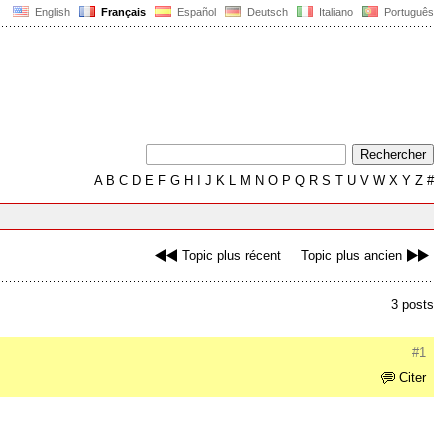
English
Français
Español
Deutsch
Italiano
Português
A
B
C
D
E
F
G
H
I
J
K
L
M
N
O
P
Q
R
S
T
U
V
W
X
Y
Z
#
Topic plus récent
Topic plus ancien
3 posts
#1
Citer