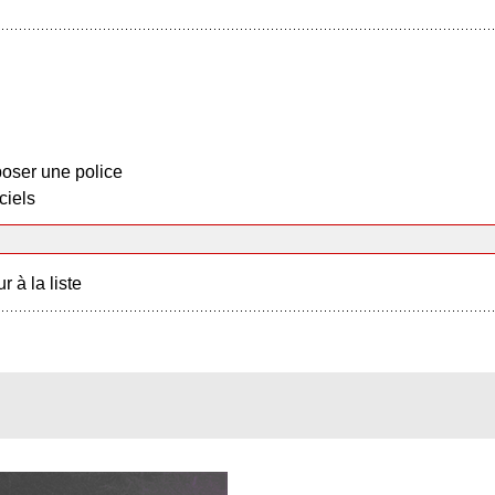
oser une police
ciels
r à la liste