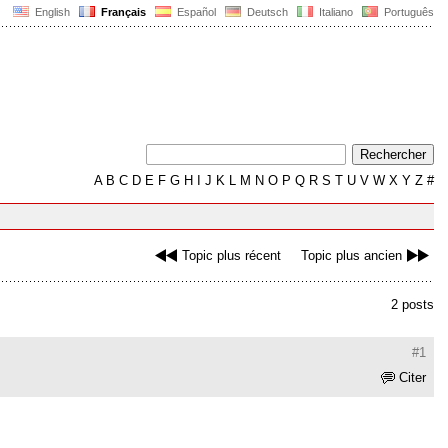
English
Français
Español
Deutsch
Italiano
Português
A
B
C
D
E
F
G
H
I
J
K
L
M
N
O
P
Q
R
S
T
U
V
W
X
Y
Z
#
Topic plus récent
Topic plus ancien
2 posts
#1
Citer