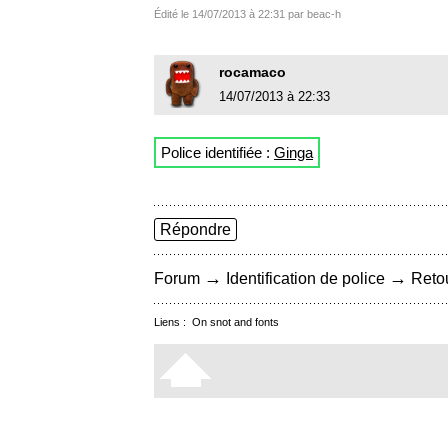
Édité le 14/07/2013 à 22:31 par beac-h
rocamaco
14/07/2013 à 22:33
Police identifiée :
Ginga
Répondre
→
→
Forum
Identification de police
Retou
Liens :
On snot and fonts