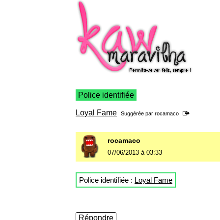
Police identifiée
Loyal Fame
Suggérée par
rocamaco
rocamaco
07/06/2013 à 03:33
Police identifiée :
Loyal Fame
Répondre