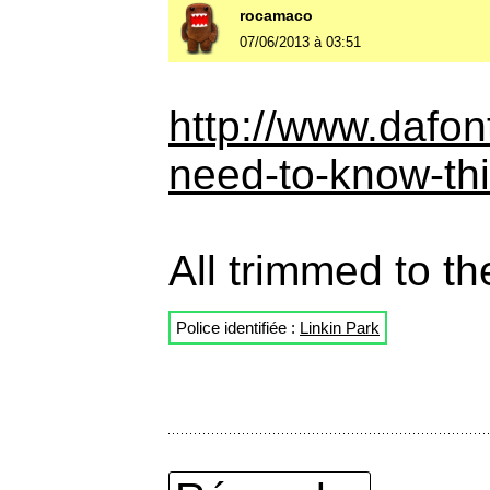
rocamaco
07/06/2013 à 03:51
http://www.dafon
need-to-know-th
All trimmed to th
Police identifiée :
Linkin Park