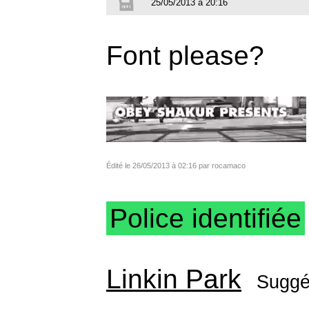
25/05/2013 à 20:16
Font please?
Édité le 26/05/2013 à 02:16 par rocamaco
Police identifiée
Linkin Park
Suggé