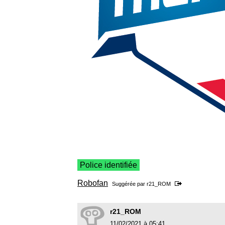
Police identifiée
Robofan
Suggérée par
r21_ROM
r21_ROM
11/02/2021 à 05:41