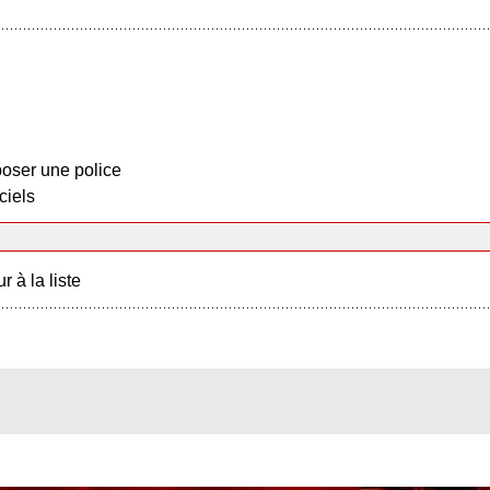
oser une police
ciels
r à la liste