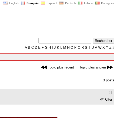
English
Français
Español
Deutsch
Italiano
Português
A
B
C
D
E
F
G
H
I
J
K
L
M
N
O
P
Q
R
S
T
U
V
W
X
Y
Z
#
Topic plus récent
Topic plus ancien
3 posts
#1
Citer