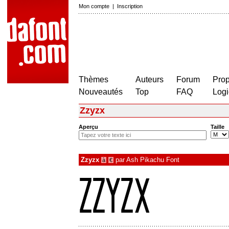
Mon compte
|
Inscription
Thèmes
Auteurs
Forum
Prop
Nouveautés
Top
FAQ
Logi
Zzyzx
Aperçu
Taille
Zzyzx
par
Ash Pikachu Font
à
€