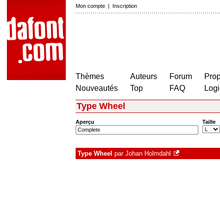
Mon compte
|
Inscription
Thèmes
Auteurs
Forum
Prop
Nouveautés
Top
FAQ
Logi
Type Wheel
Aperçu
Taille
Type Wheel
par
Johan Holmdahl