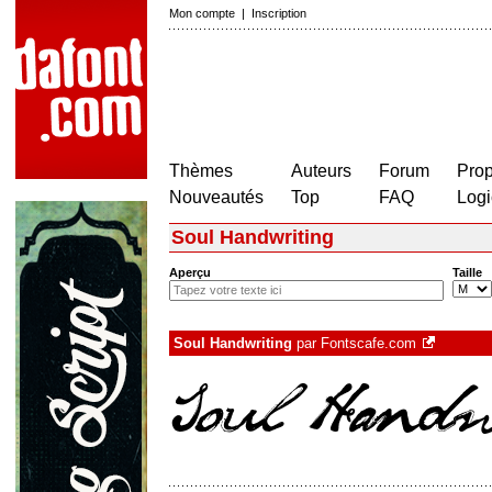
Mon compte
|
Inscription
Thèmes
Auteurs
Forum
Prop
Nouveautés
Top
FAQ
Logi
Soul Handwriting
Aperçu
Taille
Soul Handwriting
par
Fontscafe.com