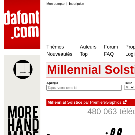
Mon compte
|
Inscription
Thèmes
Auteurs
Forum
Prop
Nouveautés
Top
FAQ
Logi
Millennial Solst
Aperçu
Taille
Millennial Solstice
par
PremiereGraphics
480 063 télé