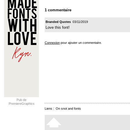
1 commentaire
Branded Quotes
03/11/2019
Love this font!
Connexion
pour ajouter un commentaire.
Pub de
PremiereGraphics
Liens :
On snot and fonts