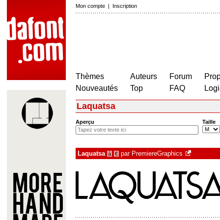
Mon compte
|
Inscription
Thèmes
Auteurs
Forum
Prop
Nouveautés
Top
FAQ
Logi
Laquatsa
Aperçu
Taille
Laquatsa
par
PremiereGraphics
à
€