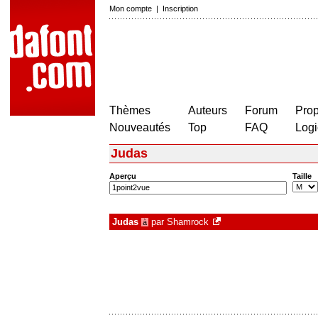
Mon compte
|
Inscription
Thèmes
Auteurs
Forum
Prop
Nouveautés
Top
FAQ
Logi
Judas
Aperçu
Taille
Judas
par
Shamrock
à