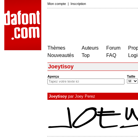
Mon compte
|
Inscription
Thèmes
Auteurs
Forum
Prop
Nouveautés
Top
FAQ
Logi
Joeytisoy
Aperçu
Taille
Joeytisoy
par
Joey Perez