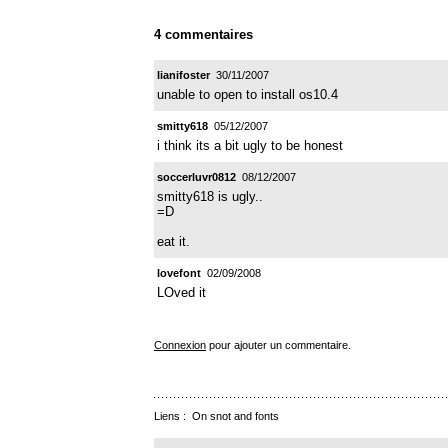
4 commentaires
lianifoster
30/11/2007
unable to open to install os10.4
smitty618
05/12/2007
i think its a bit ugly to be honest
soccerluvr0812
08/12/2007
smitty618 is ugly..
=D
eat it.
lovefont
02/09/2008
LOved it
Connexion
pour ajouter un commentaire.
Liens :
On snot and fonts