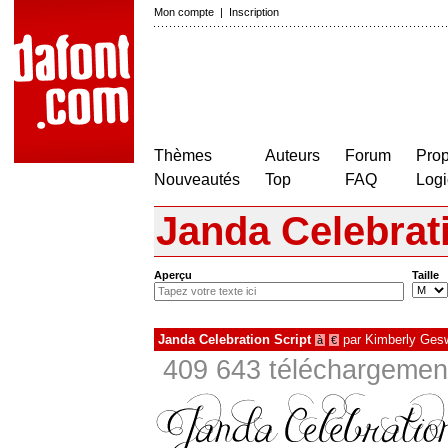
Mon compte
|
Inscription
Thèmes
Auteurs
Forum
Prop
Nouveautés
Top
FAQ
Logi
Janda Celebrati
Aperçu
Taille
Janda Celebration Script
par
Kimberly Ges
à
€
409 643 téléchargement